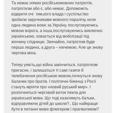
Та немає ніяких російськомовних патріотів,
патріотизм або є, або немає. Допоможіть
відкрити очі тим,кого влада і суспільство
зробили заручниками мовного паралічу, коли
одна людина воює за Україну, послуговуючись
мовою ворога, а інша,послуговуючись виключно
українською, ховається від мобілізації під
жінчину спідницю. Звичайно, патріотом буде
перша людина, а друга – нікчемою. Але це знову
чергова міна.
Тепер уявіть,що війна закінчиться, патріотизм
пригасне, і залишаться ті самі газети й
телебачення російською мовою,почнуться знову
балачки про братів. І політичні біженці з Росії
стануть мріяти про «новий руський мир». І
розпочнеться черговий виток пекла для
української мови. Що тоді казатимуть батьки,
відправляючи дітей до школи?.. Що найкраще
бути в питанні мови флюгером і прагматиком?