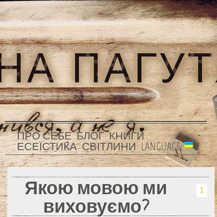
ПРО СЕБЕ
БЛОГ
КНИГИ
ЕСЕЇСТИКА
СВІТЛИНИ
LANGUAGE:
Якою мовою ми
1
виховуємо?