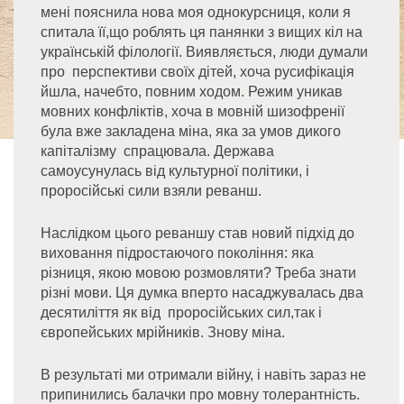
мені пояснила нова моя однокурсниця, коли я
спитала її,що роблять ця панянки з вищих кіл на
українській філології. Виявляється, люди думали
про перспективи своїх дітей, хоча русифікація
йшла, начебто, повним ходом. Режим уникав
мовних конфліктів, хоча в мовній шизофренії
була вже закладена міна, яка за умов дикого
капіталізму спрацювала. Держава
самоусунулась від культурної політики, і
проросійські сили взяли реванш.
Наслідком цього реваншу став новий підхід до
виховання підростаючого покоління: яка
різниця, якою мовою розмовляти? Треба знати
різні мови. Ця думка вперто насаджувалась два
десятиліття як від проросійських сил,так і
європейських мрійників. Знову міна.
В результаті ми отримали війну, і навіть зараз не
припинились балачки про мовну толерантність.