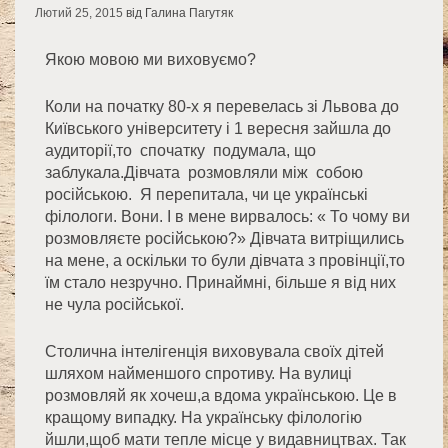
Лютий 25, 2015
від Галина Пагутяк
Якою мовою ми виховуємо?
Коли на початку 80-х я перевелась зі Львова до
Київського університету і 1 вересня зайшла до
аудиторії,то спочатку подумала, що
заблукала.Дівчата розмовляли між собою
російською. Я перепитала, чи це українські
філологи. Вони. І в мене вирвалось: « То чому ви
розмовляєте російською?» Дівчата витріщились
на мене, а оскільки то були дівчата з провінції,то
їм стало незручно. Принаймні, більше я від них
не чула російської.
Столична інтелігенція виховувала своїх дітей
шляхом найменшого спротиву. На вулиці
розмовляй як хочеш,а вдома українською. Це в
кращому випадку. На українську філологію
йшли,щоб мати тепле місце у видавництвах. Так