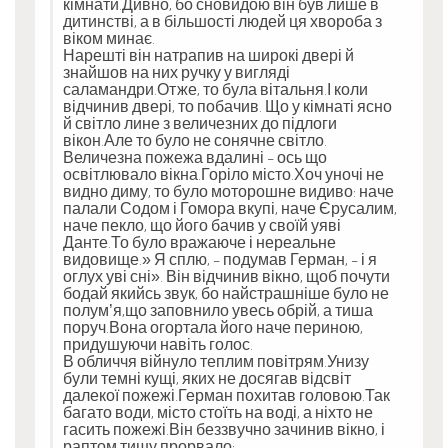
кімнати.Дивно, бо сновидою він був лише в
дитинстві, а в більшості людей ця хвороба з
віком минає.
Нарешті він натрапив на широкі двері й
знайшов на них ручку у вигляді
саламандри.Отже, то була вітальня.І коли
відчинив двері, то побачив. Що у кімнаті ясно
й світло лине з величезних до підлоги
вікон.Але то було не сонячне світло.
Величезна пожежа вдалині – ось що
освітлювало вікна.Горіло місто.Хоч уночі не
видно диму, то було моторошне видиво: наче
палали Содом і Гомора вкупі, наче Єрусалим,
наче пекло, що його бачив у своїй уяві
Данте.То було вражаюче і нереальне
видовище.» Я сплю, – подумав Герман, – і я
оглух уві сні». Він відчинив вікно, щоб почути
бодай якийсь звук, бо найстрашніше було не
полум’я,що заповнило увесь обрій, а тиша
поруч.Вона огортала його наче периною,
придушуючи навіть голос.
В обличчя війнуло теплим повітрям.Унизу
були темні кущі, яких не досягав відсвіт
далекої пожежі.Герман похитав головою.Так
багато води, місто стоїть на воді, а ніхто не
гасить пожежі.Він беззвучно зачинив вікно, і
раптом тишу прорвало: