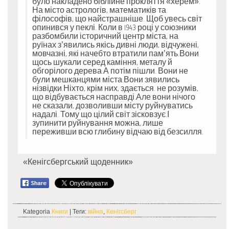
було накладено біблійне прокляття «херем».
На місто астрологів, математиків та
філософів, що найстрашніше. Щоб увесь світ
опинився у пеклі. Коли в 1943 році у союзники
разбомбили історичний центр міста, на
руїнах з’явились якісь дивні люди, відчужені,
мовчазні, які начебто втратили пам’ять.Вони
щось шукали серед каміння, металу й
обгорілого дерева.А потім пішли. Вони не
були мешканцями міста.Вони зявились
нізвідки.Ніхто, крім них, здається. не розумів,
що відбувається насправді.Але вони нічого
не сказали, дозволивши місту руйнуватись
надалі. Тому що цілий світ зісковзує.І
зупинити руйнування можна, лише
переживши всю глибину відчаю від безсилля.
«Кенігсбергський щоденник»
Kategoria
Книги
| Теги:
війна
,
Кенігсберг