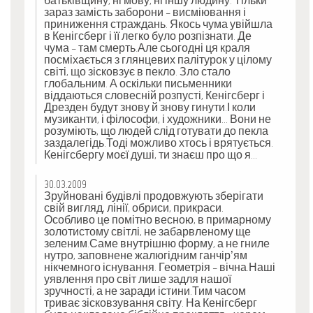
батьківщину, ні мову, ні іншу людину. Тільки
зараз замість заборони – висміювання і
приниження страждань. Якось чума увійшла
в Кенігсберг і її легко було розпізнати. Де
чума – там смерть.Але сьогодні ця краля
посміхається з глянцевих палітурок у цілому
світі, що зісковзує в пекло. Зло стало
глобальним. А оскільки письменники
віддаються словесній розпусті, Кенігсберг і
Дрезден будут знову й знову гинути.І коли
музиканти, і філософи, і художники… Вони не
розуміють, що людей слід готувати до пекла
заздалегідь.Тоді можливо хтось і врятується.
Кенігсбергу моєї душі, ти знаєш про що я…
30.03.2009
Зруйновані будівлі продовжують зберігати
свій вигляд, лінії, обриси, прикраси.
Особливо це помітно весною, в примарному
золотистому світлі, не забарвленому ще
зеленим.Саме внутрішню форму, а не гниле
нутро, заповнене жалюгідним ганчір’ям
нікчемного існування. Геометрія – вічна.Наші
уявлення про світ лише задля нашої
зручності, а не заради істини.Тим часом
триває зісковзування світу. На Кенігсберг