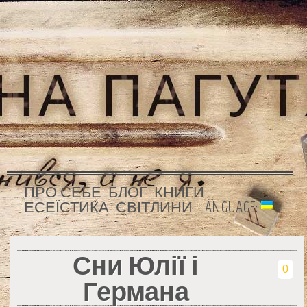
ПРО СЕБЕ
БЛОГ
КНИГИ
ЕСЕЇСТИКА
СВІТЛИНИ
LANGUAGE:
Сни Юлії і
0
Германа