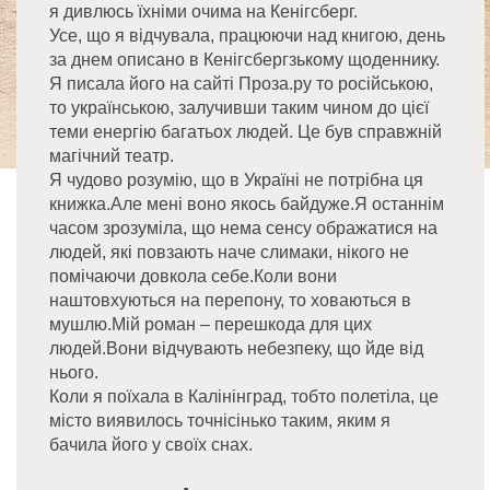
я дивлюсь їхніми очима на Кенігсберг.
Усе, що я відчувала, працюючи над книгою, день
за днем описано в Кенігсбергзькому щоденнику.
Я писала його на сайті Проза.ру то російською,
то українською, залучивши таким чином до цієї
теми енергію багатьох людей. Це був справжній
магічний театр.
Я чудово розумію, що в Україні не потрібна ця
книжка.Але мені воно якось байдуже.Я останнім
часом зрозуміла, що нема сенсу ображатися на
людей, які повзають наче слимаки, нікого не
помічаючи довкола себе.Коли вони
наштовхуються на перепону, то ховаються в
мушлю.Мій роман – перешкода для цих
людей.Вони відчувають небезпеку, що йде від
нього.
Коли я поїхала в Калінінград, тобто полетіла, це
місто виявилось точнісінько таким, яким я
бачила його у своїх снах.