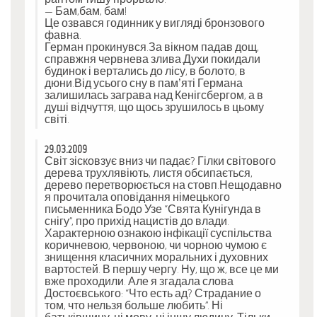
— Бам,бам, бам!
Це озвався годинник у вигляді бронзового
фавна.
Герман прокинувся.За вікном падав дощ,
справжня червнева злива.Духи покидали
будинок і вертались до лісу, в болото, в
дюни.Від усього сну в пам’яті Германа
залишилась заграва над Кенігсбергом, а в
душі відчуття, що щось зрушилось в цьому
світі.
29.03.2009
Світ зісковзує вниз чи падає? Гілки світового
дерева трухлявіють, листя обсипається,
дерево перетворюється на стовп.Нещодавно
я прочитала оповідання німецького
письменника Бодо Узе “Свята Кунігунда в
снігу”, про прихід нацистів до влади.
Характерною ознакою інфікації суспільства
коричневою, червоною, чи чорною чумою є
знищення класичних моральних і духовних
вартостей. В першу чергу. Ну, що ж, все це ми
вже проходили. Але я згадала слова
Достоєвського: “Что есть ад? Страдание о
том, что нельзя больше любить”. Ні