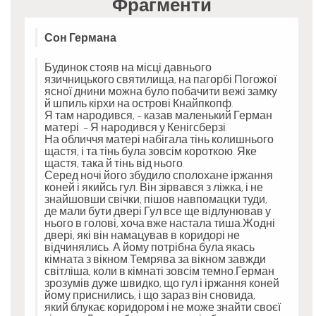
Фрагменти
Сон Германа
Будинок стояв на місці давнього
язичницького святилища, на пагорбі.Погожої
ясної днини можна було побачити вежі замку
й шпиль кірхи на острові Кнайпкопф.
Я там народився, – казав маленький Герман
матері. – Я народився у Кенігсберзі.
На обличчя матері набігала тінь колишнього
щастя, і та тінь була зовсім короткою. Яке
щастя, така й тінь від нього.
Серед ночі його збудило сполохане іржання
коней і якийсь гул. Він зірвався з ліжка, і не
знайшовши свічки, пішов навпомацки туди,
де мали бути двері.Гул все ще відлунював у
нього в голові, хоча вже настала тиша.Жодні
двері, які він намацував в коридорі не
відчинялись. А йому потрібна була якась
кімната з вікном.Темрява за вікном завжди
світліша, коли в кімнаті зовсім темно.Герман
зрозумів дуже швидко, що гул і іржання коней
йому приснились, і що зараз він сновида,
який блукає коридором і не може знайти своєї