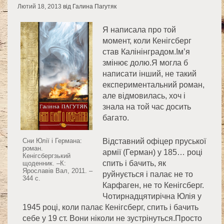
Лютий 18, 2013
від Галина Пагутяк
Я написала про той
момент, коли Кенігсберг
став Калінінградом.Ім’я
змінює долю.Я могла б
написати інший, не такий
експериментальний роман,
але відмовилась, хоч і
знала на той час досить
багато.
Сни Юлії і Германа:
Відставний офіцер пруської
роман.
армії (Герман) у 185… році
Кенігсбергзький
спить і бачить, як
щоденник. –К:
Ярославів Вал, 2011. –
руйнується і палає не то
344 с.
Карфаген, не то Кенігсберг.
Чотирнадцятирічна Юлія у
1945 році, коли палає Кенігсберг, спить і бачить
себе у 19 ст. Вони ніколи не зустрінуться.Просто