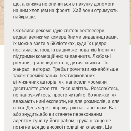
що, а книжка не опиниться в пакунку допомоги
нашим хлопцям на фронті. Хай вони отримують
найкраще.
Особливо рекомендую світові бестселери,
видані великими комерційними видавництвами.
Їх можна взяти в бібліотеках, куди їх щедро
постачає за гроші з ваших же податків Інститут
підтримки комерційних видавництв. Любовні
романи, трилери,фентезі, дитячі книжки. По
жанрах і авторах. Треба прочитати якнайбільше
також премійованих, беатифікованих
вітчизняних авторів, які написали «романи
десятиліття,століття і тисячоліття». Розслабтесь,
не напружуйтесь, просто читайте, бо книжки, як
вважають нині експерти, не для розмислів, а для
втіхи. Десь через півроку- рік настане злам. Вас
або знудить,або ви станете переконаним
адептом сучліту, його рабом, і рука нізащо не
потягнеться до високої полиці чи класики. Ще