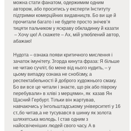
можна стати фанатом, одержимим одним
автором, або проситись у експерти Інституту
підтримки комерційних видавництв. Бо ви ще й
прочитали багато і не будете просто знічев’я
тицяти пальчиком у яскраву обкладинку й казати
– Хочу цю! А скажете – Ах, мій улюблений автор,
абажаю!
Нудота – ознака появи критичного мислення і
зачаток імунітету. Згорда кинута фраза: Я більше
не читаю сучліт, бо мене від нього нудить, – у
цьому випадку ознака не снобізму, а
респектабельності й доброго художнього смаку.
Бо ви все це читали і знаєте, що рік або півроку
перебували» в хліві з мерцями», як казав Ян
Щасний Гербурт. Тільки він жартував,
навчаючись у Інгольштадському університеті у 16
ст.,бо читав,а не тусувався в шинку як золота
шляхетська молодь. І став одним з
найосвіченіших людей свого часу. А в