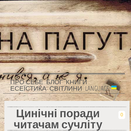
ПРО СЕБЕ
БЛОГ
КНИГИ
ЕСЕЇСТИКА
СВІТЛИНИ
LANGUAGE:
Цинічні поради
0
читачам сучліту