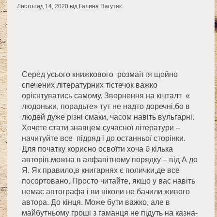
Листопад 14, 2020
від Галина Пагутяк
Серед усього книжкового розмаїття щойно
спечених літературних тістечок важко
орієнтуватись самому. Звернення на кшталт «
людоньки, порадьте» тут не надто доречні,бо в
людей дуже різні смаки, часом навіть вульгарні.
Хочете стати знавцем сучасної літератури –
начитуйте все підряд і до останньої сторінки.
Для початку корисно освоїти хоча б кілька
авторів,можна в алфавітному порядку – від А до
Я. Як правило,в книгарнях є полички,де все
посортовано. Просто читайте, якщо у вас навіть
немає автографа і ви ніколи не бачили живого
автора. До кінця. Може бути важко, але в
майбутньому гроші з гаманця не підуть на казна-