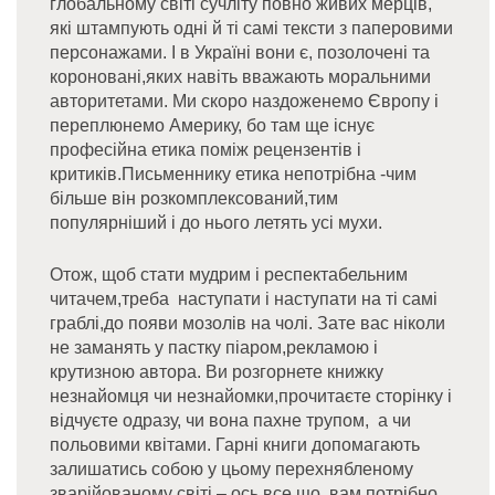
глобальному світі сучліту повно живих мерців,
які штампують одні й ті самі тексти з паперовими
персонажами. І в Україні вони є, позолочені та
короновані,яких навіть вважають моральними
авторитетами. Ми скоро наздоженемо Європу і
переплюнемо Америку, бо там ще існує
професійна етика поміж рецензентів і
критиків.Письменнику етика непотрібна -чим
більше він розкомплексований,тим
популярніший і до нього летять усі мухи.
Отож, щоб стати мудрим і респектабельним
читачем,треба наступати і наступати на ті самі
граблі,до появи мозолів на чолі. Зате вас ніколи
не заманять у пастку піаром,рекламою і
крутизною автора. Ви розгорнете книжку
незнайомця чи незнайомки,прочитаєте сторінку і
відчуєте одразу, чи вона пахне трупом, а чи
польовими квітами. Гарні книги допомагають
залишатись собою у цьому перехнябленому
зварійованому світі – ось все,що вам потрібно