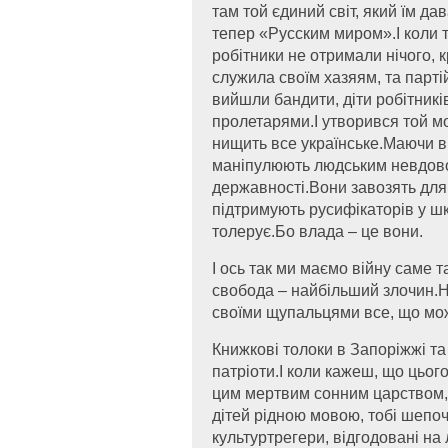
там той єдиний світ, який їм д
тепер «Русским миром».І коли 
робітники не отримали нічого, к
служила своїм хазяям, та парті
вийшли бандити, діти робітників
пролетарями.І утворився той м
нищить все українське.Маючи в 
маніпулюють людським невдово
державності.Вони завозять для н
підтримують русифікаторів у шк
толерує.Бо влада – це вони.
І ось так ми маємо війну саме т
свобода – найбільший злочин.Н
своїми щупальцями все, що мож
Книжкові толоки в Запоріжжі та
патріоти.І коли кажеш, що цьог
цим мертвим сонним царством, 
дітей рідною мовою, тобі шепоч
культуртрегери, відгодовані на л