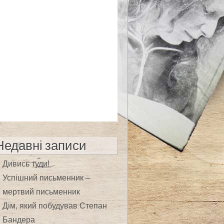
Недавні записи
Дивись туди!
Успішний письменник –
мертвий письменник
Дім, який побудував Степан
Бандера