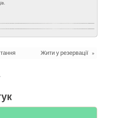
ів.
итання
Жити у резервації
»
»
гук