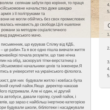
зволяли селянам забути про коріння, то праця
 російськомовне начальство дуже швидко
армія з її політруками та
 вони не могли обійтись без свох промислових
чувалась ненависть до свободи.Цілі ешелони
 романи за методом соціалістичного
новид радянського мачо.
н письменник, що курував Спілку від КДБ,
и – це раби».Та я все одно пішла вивчати життя
 конвейєрі почала розуміти, що таке нічна
илин на обід, заскорузлі тітки-верстатниці з
сійськомовні начальники цехів та інженери.Я
итись в університет на українського філолога.
ахист, для них будували житло і ковбаса була
у їхній скупий пайок.Якщо директор наказав
ого підтримали. Але ні один, ні другий
 автобуси, давали горілку, сухий пайок, і
телів, що зараз є найбільш інертною категорією
ори будували школи, бібліотеки і насаджували