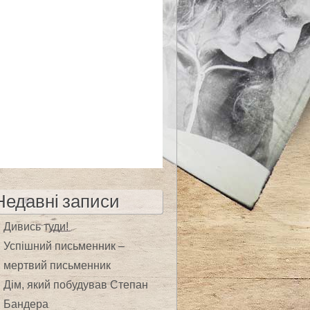
Недавні записи
Дивись туди!
Успішний письменник –
мертвий письменник
Дім, який побудував Степан
Бандера