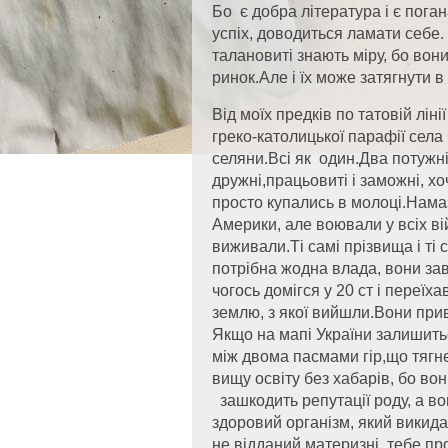
Бо є добра література і є пога
успіх, доводиться ламати себе
талановиті знають міру, бо вон
ринок.Але і їх може затягнути 
Від моїх предків по татовій лін
греко-католицької парафії села 
селяни.Всі як один.Два потужні
дружні,працьовиті і заможні, х
просто купались в молоці.Намаз
Америки, але воювали у всіх в
виживали.Ті самі прізвища і ті 
потрібна жодна влада, вони зав
чогось домігся у 20 ст і переїх
землю, з якої вийшли.Вони прив
Якщо на мапі України залишитьс
між двома пасмами гір,що тягне
вищу освіту без хабарів, бо вон
зашкодить репутації роду, а во
здоровий організм, який викида
не відданий материзні, тебе пр