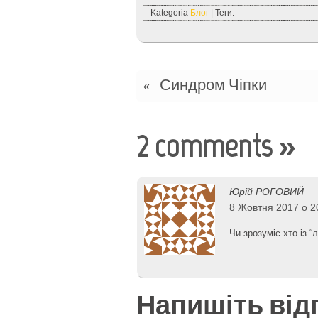
Kategoria
Блог
| Теги:
Синдром Чіпки
«
2 comments
»
Юрій РОГОВИЙ
8 Жовтня 2017 о 2
Чи зрозуміє хто із “
Напишіть від