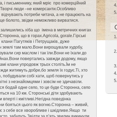
на, і письменнику, який мріє про комерційний
. Творчі люди –не комерсанти.Особливо
и відчувають потреби читача, а не працюють на
в це болото, звідки неможливо вирватися.
ії залишились хіба що імена в метричних книгах
Сторонна, що в горах.Agricola, gorale.Гірські
 клани Пагутяків і Петрущаків, дуже
оч землі там мало.Вони вирощували худобу,
ували сир маслом і так їли.Вони не їхали до
ійнах.Вони повертались завжди додому, якщо
самі клани упродовж трьох століть.Їм не
жди житимуть добре,бо земля їх годує.Ті, хто
ав, побудували собі хати, щоб повернутись у
ітні з незнайомцями і зовсім не здичавіли.
я бодай одне село, то це буде Сторонна, село
ться на 10 км. Сторонські діти здобувають
и вперті і кмітливі.Негідна поведінка
ни бояться цього як вогню.Сторонна – живий,
є з себе все хворобливе і шкідливе.Якщо ти
осто забудуть.Звідти за п’ять звилин викинули