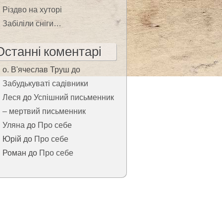
Різдво на хуторі
Забіліли сніги…
Останні коментарі
о. В'ячеслав Труш
до
Забудькуваті садівники
Леся
до
Успішний письменник
– мертвий письменник
Уляна
до
Про себе
Юрій
до
Про себе
Роман
до
Про себе