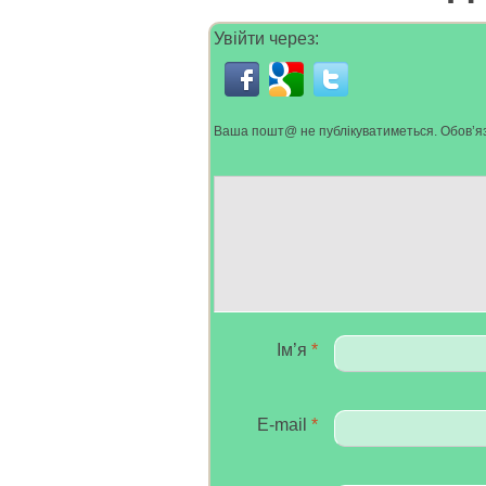
Увійти через:
Ваша пошт@ не публікуватиметься.
Обов’яз
Ім’я
*
E-mail
*