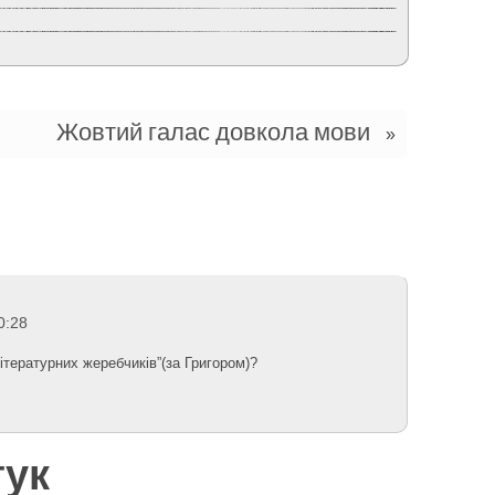
Жовтий галас довкола мови
»
0:28
літературних жеребчиків”(за Григором)?
гук