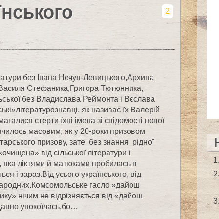
їнського
2
ератури без Івана Нечуя-Левицького,Архипа
, Василя Стефаника,Григора Тютюнника,
ьської без Владислава Реймонта і Вєслава
ькі»літературознавці, як називає їх Валерій
агалися стерти їхні імена зі свідомості нової
кінчилось масовим, як у 20-роки призовом
тарського призову, зате без знання рідної
«очищена» від сільської літератури і
, яка ліктями й матюками пробилась в
ся і зараз.Від усього українського, від
і народних.Комсомольське гасло »дайош
тику» нічим не відрізняється від «дайош
 давно упокоїлась,бо…