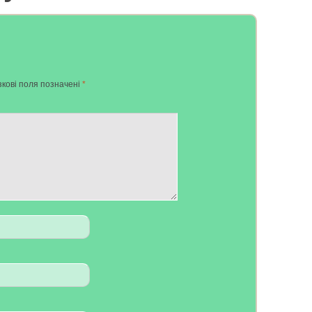
кові поля позначені
*