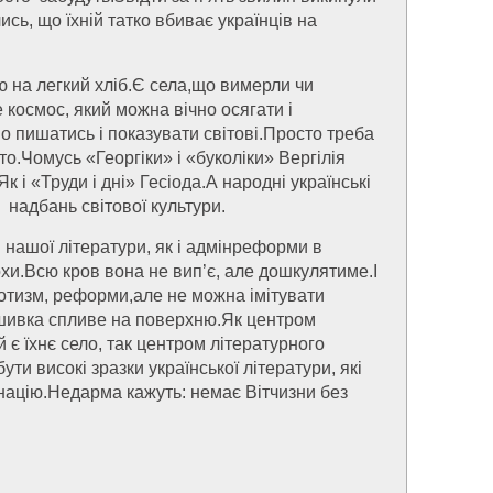
ись, що їхній татко вбиває українців на
ю на легкий хліб.Є села,що вимерли чи
 космос, який можна вічно осягати і
о пишатись і показувати світові.Просто треба
то.Чомусь «Георгіки» і «буколіки» Вергілія
 і «Труди і дні» Гесіода.А народні українські
 надбань світової культури.
 нашої літератури, як і адмінреформи в
охи.Всю кров вона не вип’є, але дошкулятиме.І
іотизм, реформи,але не можна імітувати
ьшивка спливе на поверхню.Як центром
 є їхнє село, так центром літературного
ти високі зразки української літератури, які
 націю.Недарма кажуть: немає Вітчизни без