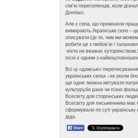
сім’ю переселенців, коли дізнал
Донбасі.
Але є села, що проміняли прац
вимирають.Українське село – це
описувати.Це те, чим ми можем
робити це з любов’ю і таланови
ніхто не вважає хуторянством.Як
пісні є одним з найкоштовніших
Всі ці «дамські» переписування
українських селах –як уколи бл
ще одне: можна імітувати патр
культуру,бо рано чи пізно фал
Всесвіту для сторонських людей
Всесвіту для письменника має бу
сформували по суті українську
діда.