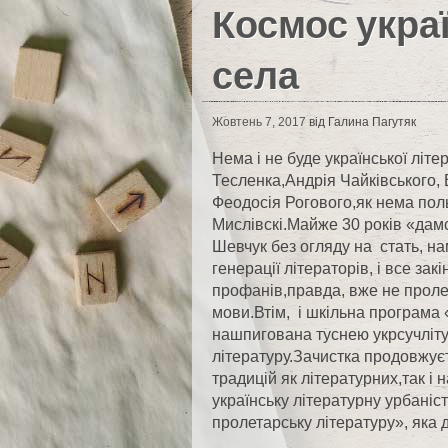
Космос укра
села
Жовтень 7, 2017
від Галина Пагутяк
Нема і не буде української літ
Тесленка,Андрія Чайківського
Феодосія Рогового,як нема пол
Мислівскі.Майже 30 років «дамс
Шевчук без огляду на стать, нам
генерації літераторів, і все за
профанів,правда, вже не проле
мови.Втім, і шкільна програма 
нашпигована туснею укрсучліту
літературу.Зачистка продовжуєть
традицій як літературних,так 
українську літературну урбаніс
пролетарську літературу», яка