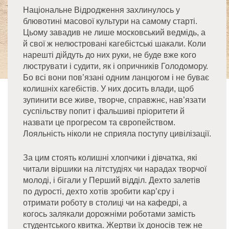
Національне Відродження захлинулось у
блювотині масової культури на самому старті.
Цьому завадив не лише московський ведмідь, а
й свої ж нелюстровані кагебістські шакали. Коли
нарешті дійдуть до них руки, не буде вже кого
люструвати і судити, як і опричників Голодомору.
Бо всі вони пов’язані одним ланцюгом і не буває
колишніх кагебістів. У них досить влади, щоб
зупинити все живе, творче, справжнє, нав’язати
суспільству попит і фальшиві пріоритети й
назвати це прогресом та європейством.
Лояльність ніколи не сприяла поступу цивілізації.
За цим стоять колишні хлопчики і дівчатка, які
читали віршики на літстудіях чи нарадах творчої
молоді, і бігали у Перший відділ. Дехто залетів
по дурості, дехто хотів зробити кар’єру і
отримати роботу в столиці чи на кафедрі, а
когось залякали дорожніми роботами замість
студентського квитка. Жертви їх доносів теж не