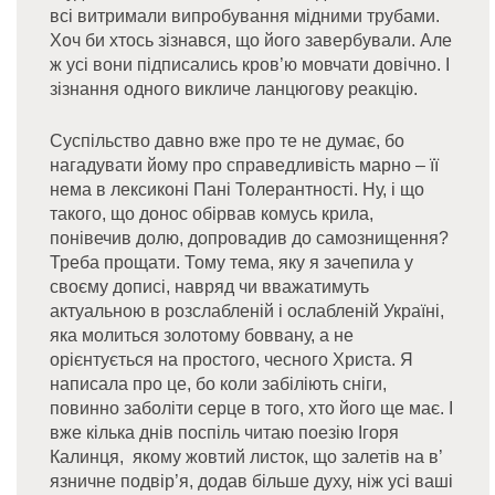
всі витримали випробування мідними трубами.
Хоч би хтось зізнався, що його завербували. Але
ж усі вони підписались кров’ю мовчати довічно. І
зізнання одного викличе ланцюгову реакцію.
Суспільство давно вже про те не думає, бо
нагадувати йому про справедливість марно – її
нема в лексиконі Пані Толерантності. Ну, і що
такого, що донос обірвав комусь крила,
понівечив долю, допровадив до самознищення?
Треба прощати. Тому тема, яку я зачепила у
своєму дописі, навряд чи вважатимуть
актуальною в розслабленій і ослабленій Україні,
яка молиться золотому боввану, а не
орієнтується на простого, чесного Христа. Я
написала про це, бо коли забіліють сніги,
повинно заболіти серце в того, хто його ще має. І
вже кілька днів поспіль читаю поезію Ігоря
Калинця, якому жовтий листок, що залетів на в’
язничне подвір’я, додав більше духу, ніж усі ваші