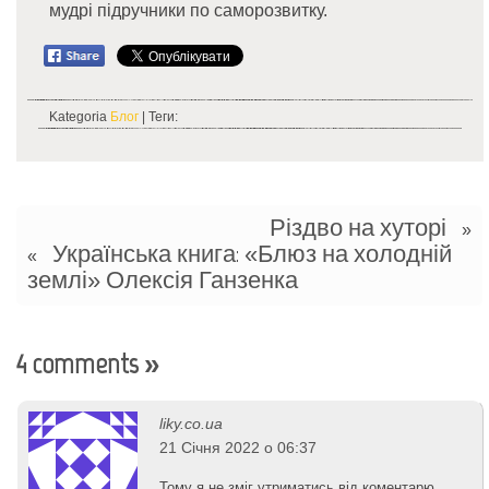
мудрі підручники по саморозвитку.
Kategoria
Блог
| Теги:
Різдво на хуторі
»
Українська книга: «Блюз на холодній
«
землі» Олексія Ганзенка
4 comments
»
liky.co.ua
21 Січня 2022 о 06:37
Тому я не зміг утриматись від коментарю.