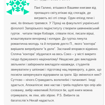
Пані Галино, втішаюся Вашими книгами від
пропащого світу,втікаю від спогадів, де
виграють всі оті специ. Один епізод пече і
нині, бо близько трапився. У 71році на факультеті української
філології Запорізького педінституту створили шевченківський
гурток . читали твори Кобзаря, співали пісні, писали вірші,
влаштовували вечорниці і колядки. До гуртка линула
романтична молодь та й потрапив дехто П., якого “контора”
вирішилв випробувати “в деле”. Засланий впорався відмінно.
Спляча “контора” збудилася на весь Союз – у місті викрито
гніздо буржуазного націоналізму! Нещасних двх викладачів
звільнили і заборонили викладати назавжди, студентів
звинуватили у шпіонажі і підготовці нац.перевороту, а двох, що
посміли заперечувати відправили за грати. Що змінилося нині?
Суттєво – нічого.Страждають волелюбні і талановиті. Іноді
здається, Апокаліпсис вже настав і треба подбати про опір або
схованку, вибір невеликий.Хотілося би, щоб книги можна
отримувати, як ліки, або зброю. P.S. Вибачте за
багатослів`я.Нехай надається.