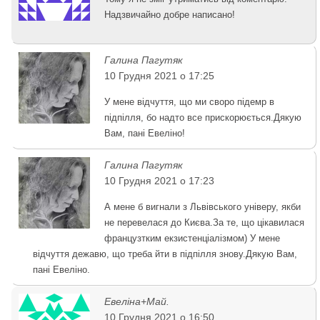
Надзвичайно добре написано!
Галина Пагутяк
10 Грудня 2021 о 17:25
У мене відчуття, що ми своро підемр в
підпілля, бо надто все прискорюється.Дякую
Вам, пані Евеліно!
Галина Пагутяк
10 Грудня 2021 о 17:23
А мене б вигнали з Львівського універу, якби
не перевелася до Києва.За те, що цікавилася
французтким екзистенціалізмом) У мене
відчуття дежавю, що треба йти в підпілля знову.Дякую Вам,
пані Евеліно.
Евеліна+Май.
10 Грудня 2021 о 16:50