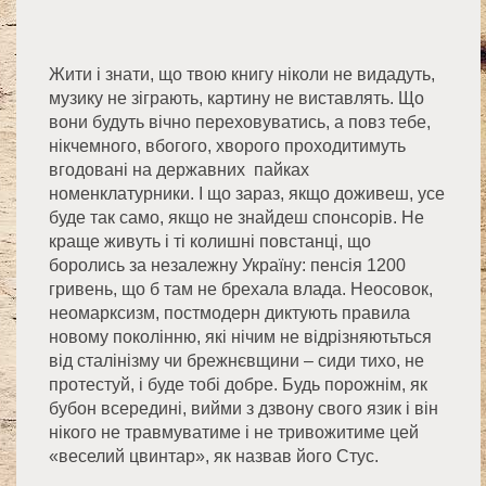
Жити і знати, що твою книгу ніколи не видадуть,
музику не зіграють, картину не виставлять. Що
вони будуть вічно переховуватись, а повз тебе,
нікчемного, вбогого, хворого проходитимуть
вгодовані на державних пайках
номенклатурники. І що зараз, якщо доживеш, усе
буде так само, якщо не знайдеш спонсорів. Не
краще живуть і ті колишні повстанці, що
боролись за незалежну Україну: пенсія 1200
гривень, що б там не брехала влада. Неосовок,
неомарксизм, постмодерн диктують правила
новому поколінню, які нічим не відрізняютьться
від сталінізму чи брежнєвщини – сиди тихо, не
протестуй, і буде тобі добре. Будь порожнім, як
бубон всередині, вийми з дзвону свого язик і він
нікого не травмуватиме і не тривожитиме цей
«веселий цвинтар», як назвав його Стус.