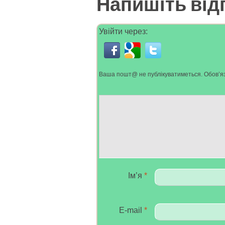
Напишіть від
Увійти через:
Ваша пошт@ не публікуватиметься.
Обов’яз
Ім’я
*
E-mail
*