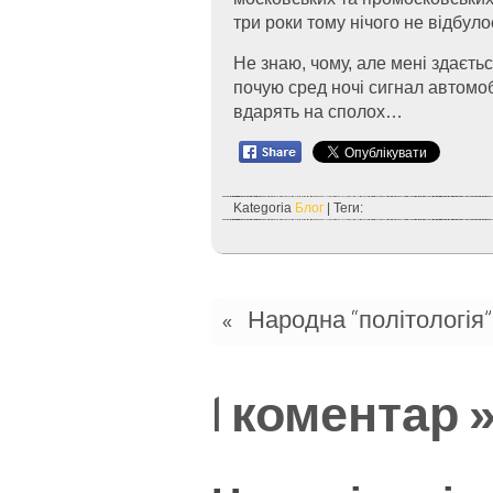
три роки тому нічого не відбул
Не знаю, чому, але мені здається
почую сред ночі сигнал автомоб
вдарять на сполох…
Kategoria
Блог
| Теги:
Народна “політологія”
«
1 коментар