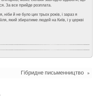
ося. За все прийде розплата.
, ніби й не було цих трьох років, і зараз я
іля, який збиратиме людей на Київ, і у церкві
Гібридне письменництво
»
»