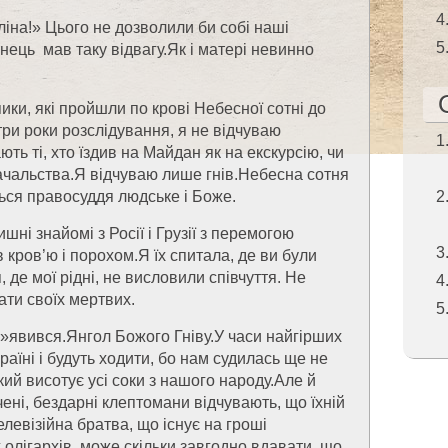
ліна!» Цього не дозволили би собі наші
ець мав таку відвагу.Як і матері невинно
ики, які пройшли по крові Небесної сотні до
три роки розслідування, я не відчуваю
ть ті, хто їздив на Майдан як на екскурсію, чи
ачальства.Я відчуваю лише гнів.Небесна сотня
ться правосуддя людське і Боже.
шні знайомі з Росії і Грузії з перемогою
кров’ю і порохом.Я їх спитала, де ви були
, де мої рідні, не висловили співчуття. Не
ати своїх мертвих.
 з»явився.Янгол Божого Гніву.У часи найгірших
аїні і будуть ходити, бо нам судилась ще не
кий висотує усі соки з нашого народу.Але й
чені, бездарні клептомани відчувають, що їхній
елевізійна братва, що існує на гроші
олігархів, може скільки завгодно вдавати, що