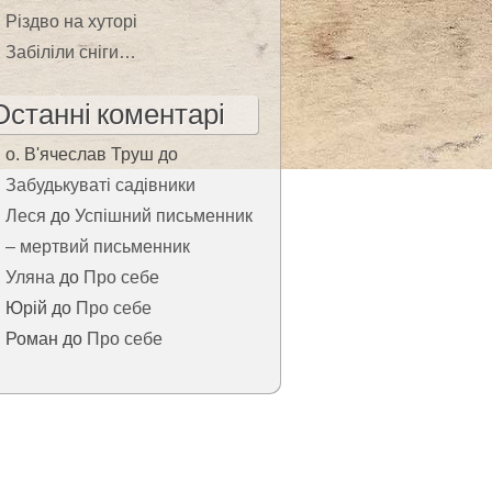
Різдво на хуторі
Забіліли сніги…
Останні коментарі
о. В'ячеслав Труш
до
Забудькуваті садівники
Леся
до
Успішний письменник
– мертвий письменник
Уляна
до
Про себе
Юрій
до
Про себе
Роман
до
Про себе