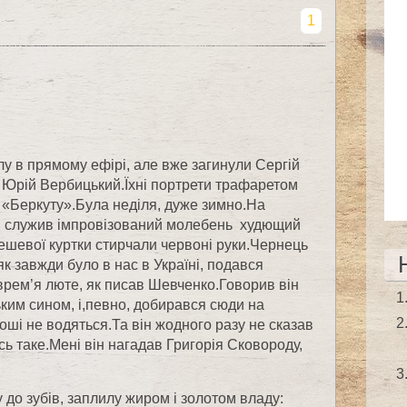
1
у в прямому ефірі, але вже загинули Сергій
 Юрій Вербицький.Їхні портрети трафаретом
о «Беркуту».Була неділя, дуже зимно.На
ігом служив імпровізований молебень худющий
дешевої куртки стирчали червоні руки.Чернець
як завжди було в нас в Україні, подався
рем’я люте, як писав Шевченко.Говорив він
ким сином, і,певно, добирався сюди на
роші не водяться.Та він жодного разу не сказав
ь таке.Мені він нагадав Григорія Сковороду,
 до зубів, заплилу жиром і золотом владу: