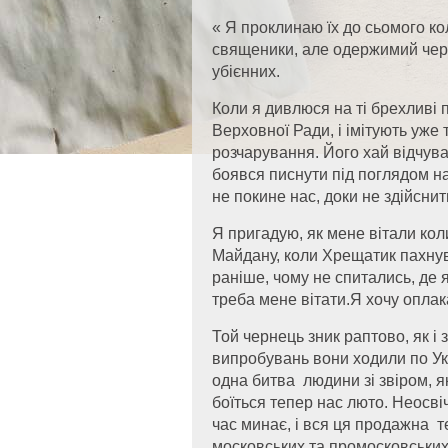
« Я проклинаю їх до сьомого ко
священики, але одержимий черн
убієнних.
Коли я дивлюся на ті брехливі п
Верховної Ради, і імітують уже 
розчарування. Його хай відчуваю
боявся писнути під поглядом н
не покине нас, доки не здійсни
Я пригадую, як мене вітали коли
Майдану, коли Хрещатик пахнув 
раніше, чому не спитались, де я
треба мене вітати.Я хочу оплак
Той чернець зник раптово, як і
випробувань вони ходили по Укр
одна битва людини зі звіром, я
боїться тепер нас люто. Неосві
час минає, і вся ця продажна т
московських та промосковських 