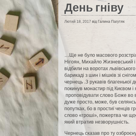
День гніву
Лютий 18, 2017
від Галина Пагутяк
…Ще не було масового розстріл
Нігоян, Михайло Жизневський і
відбили на воротах львівськог
барикаді з шин і мішків зі сн
чернець .З рукавів благенької 
покинув монастир під Києвом і 
проповідувати слово Боже во в
дуже просто, може, був селянсь
попутках, бо в простиї ченців г
слово «гроші», пожертва чи щос
який втратив незворушність.
Чернець сказав про ту озброєну