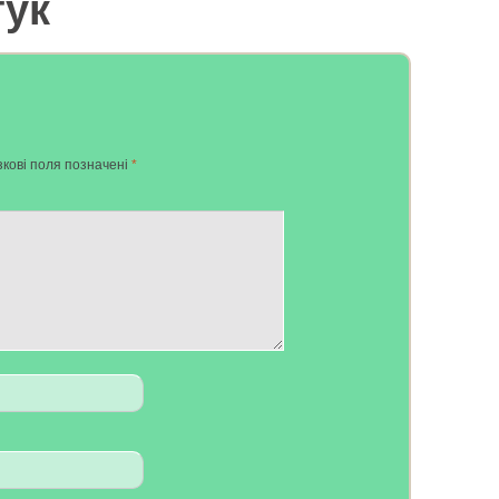
гук
кові поля позначені
*