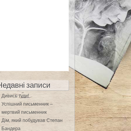
Недавні записи
Дивись туди!
Успішний письменник –
мертвий письменник
Дім, який побудував Степан
Бандера