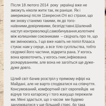
Після 18 лютого 2014 року українці вже не
зможуть ніколи жити так, як раніше. Як і
американці після 11вересня.Оті всі страхи, що
ми знову станемо такими, як до того-
наївними,довірливими, безпідставні.Шалений
наступ контреволюції,самобичування,колотнечі
між колишніми союзниками – свідчать про те, що
ми змінюємось. І що вже навіть не попіл Клааса
стукає нам у серце, а все тіло суспільства, тобто
свідомої його частини, відкрита рана. У когось
вона кровоточить, у когось гниє,інфікована
розчаруванням, але вона не загоїться ще дуже-
дуже довго.
Цілий світ бачив розстріл у прямому ефірі на
Майдані, але не варто сподіватися на співчуття.
Консумований, комфортний світ європейців не
відчув того катарсису і того жаху,що пережили
ми. Мені здається, що з часом ми будемо
занурюватися у ще більший стрес, бо така