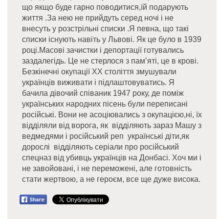
що якщо буде гарно поводитися,їй подарують
життя .За нею не прийдуть серед ночі і не
внесуть у розстрільні списки .Я певна, що такі
списки існують навіть у Львові. Як це було в 1939
році.Масові зачистки і депортації готувались
заздалегідь. Це не стерлося з пам’яті, це в крові.
Безкінечні окупації ХХ століття змушували
українців виживати і підлаштовуватись. Я
бачила дівочий співаник 1947 року, де поміж
українських народних пісень були переписані
російські. Вони не асоціювались з окупацією,ні, їх
відділяли від ворога, як відділяють зараз Машу з
ведмедями і російський реп українські діти,як
дорослі відділяють серіали про російський
спецназ від убивць українців на Донбасі. Хоч ми і
не завойовані, і не переможені, але готовність
стати жертвою, а не героєм, все ще дуже висока.