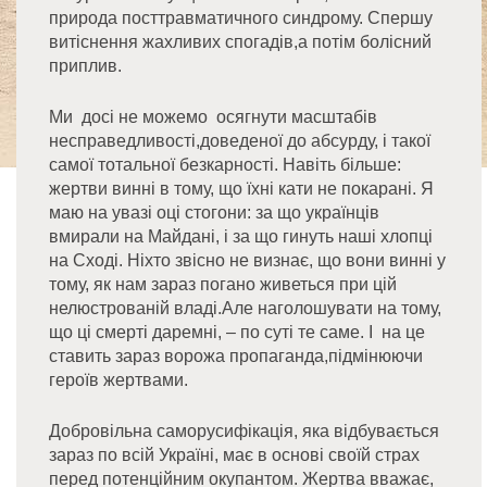
природа посттравматичного синдрому. Спершу
витіснення жахливих спогадів,а потім болісний
приплив.
Ми досі не можемо осягнути масштабів
несправедливості,доведеної до абсурду, і такої
самої тотальної безкарності. Навіть більше:
жертви винні в тому, що їхні кати не покарані. Я
маю на увазі оці стогони: за що українців
вмирали на Майдані, і за що гинуть наші хлопці
на Сході. Ніхто звісно не визнає, що вони винні у
тому, як нам зараз погано живеться при цій
нелюстрованій владі.Але наголошувати на тому,
що ці смерті даремні, – по суті те саме. І на це
ставить зараз ворожа пропаганда,підмінюючи
героїв жертвами.
Добровільна саморусифікація, яка відбувається
зараз по всій Україні, має в основі своїй страх
перед потенційним окупантом. Жертва вважає,