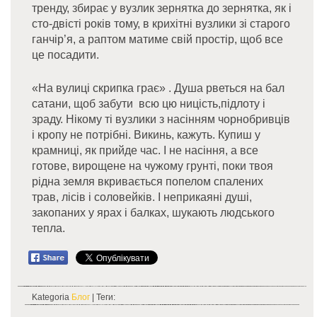
тренду, збирає у вузлик зернятка до зернятка, як і
сто-двісті років тому, в крихітні вузлики зі старого
ганчір’я, а раптом матиме свій простір, щоб все
це посадити.
«На вулиці скрипка грає» . Душа рветься на бал
сатани, щоб забути всю цю ницість,підлоту і
зраду. Нікому ті вузлики з насінням чорнобривців
і кропу не потрібні. Викинь, кажуть. Купиш у
крамниці, як прийде час. І не насіння, а все
готове, вирощене на чужому грунті, поки твоя
рідна земля вкривається попелом спалених
трав, лісів і соловейків. І неприкаяні душі,
закопаних у ярах і балках, шукають людського
тепла.
Kategoria
Блог
| Теги: