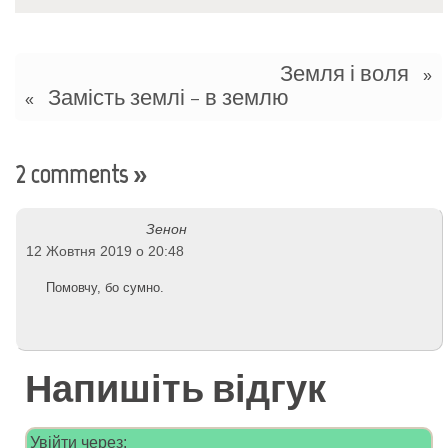
Земля і воля
»
Замість землі – в землю
«
2 comments
»
Зенон
12 Жовтня 2019 о 20:48
Помовчу, бо сумно.
Напишіть відгук
Увійти через: