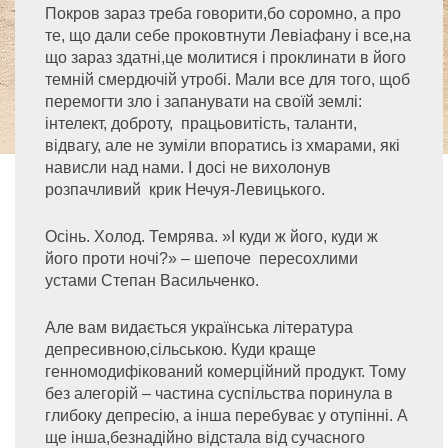
Покров зараз треба говорити,бо соромно, а про
те, що дали себе проковтнути Левіафану і все,на
що зараз здатні,це молитися і проклинати в його
темній смердючій утробі. Мали все для того, щоб
перемогти зло і запанувати на своїй землі:
інтелект, доброту, працьовитість, таланти,
відвагу, але не зуміли впоратись із хмарами, які
нависли над нами. І досі не вихолонув
розпачливий крик Нечуя-Левицького.
Осінь. Холод. Темрява. »І куди ж його, куди ж
його проти ночі?» – шепоче пересохлими
устами Степан Васильченко.
Але вам видається українська література
депресивною,сільською. Куди краще
генномодифікований комерційний продукт. Тому
без алегорій – частина суспільства поринула в
глибоку депресію, а інша перебуває у отупінні. А
ще інша,безнадійно відстала від сучасного