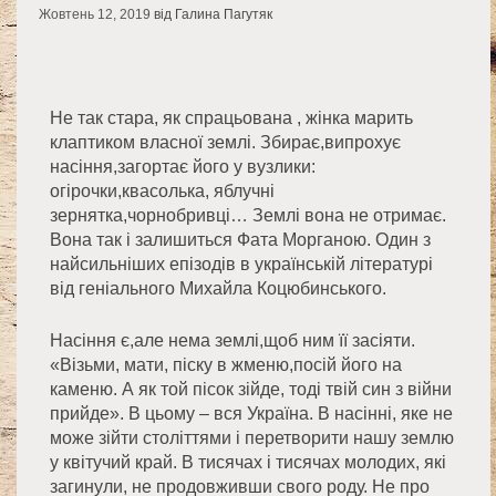
Жовтень 12, 2019
від Галина Пагутяк
Не так стара, як спрацьована , жінка марить
клаптиком власної землі. Збирає,випрохує
насіння,загортає його у вузлики:
огірочки,квасолька, яблучні
зернятка,чорнобривці… Землі вона не отримає.
Вона так і залишиться Фата Морганою. Один з
найсильніших епізодів в українській літературі
від геніального Михайла Коцюбинського.
Насіння є,але нема землі,щоб ним її засіяти.
«Візьми, мати, піску в жменю,посій його на
каменю. А як той пісок зійде, тоді твій син з війни
прийде». В цьому – вся Україна. В насінні, яке не
може зійти століттями і перетворити нашу землю
у квітучий край. В тисячах і тисячах молодих, які
загинули, не продовживши свого роду. Не про