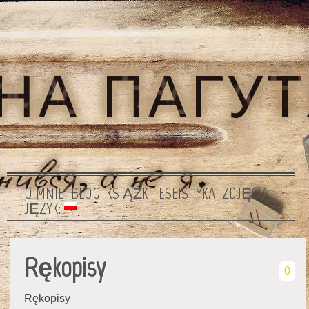
O MNIE
BLOG
KSIĄŻKI
ESEISTYKA
ZDJĘCIA
JĘZYK:
Rękopisy
0
Rękopisy