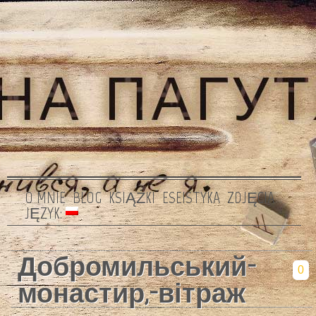
O MNIE
BLOG
KSIĄŻKI
ESEISTYKA
ZDJĘCIA
JĘZYK:
Добромильський-
0
монастир,-вітраж